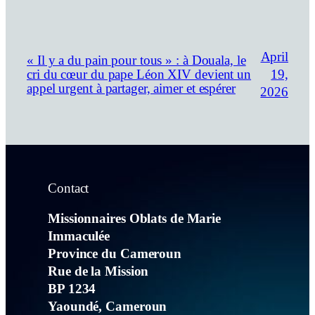
April
« Il y a du pain pour tous » : à Douala, le
19,
cri du cœur du pape Léon XIV devient un
appel urgent à partager, aimer et espérer
2026
Contact
Missionnaires Oblats de Marie
Immaculée
Province du Cameroun
Rue de la Mission
BP 1234
Yaoundé, Cameroun