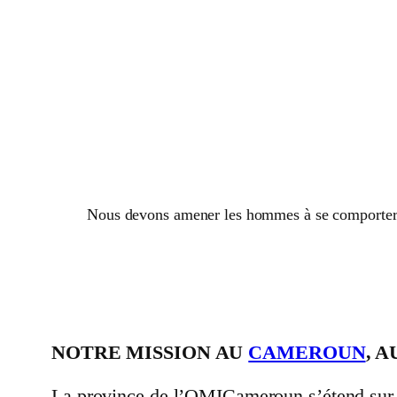
Nous devons amener les hommes à se comporter d
NOTRE MISSION AU
CAMEROUN
, 
La province de l’OMICameroun s’étend sur t