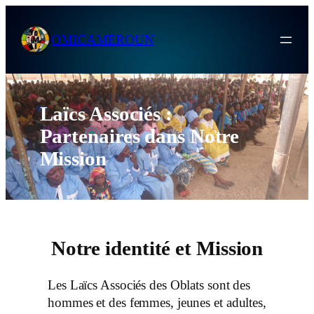
Skip
to
OMICAMEROUN
content
Laïcs Associés :
Partenaires dans Notre
Mission
Notre identité et Mission
Les Laïcs Associés des Oblats sont des
hommes et des femmes, jeunes et adultes,