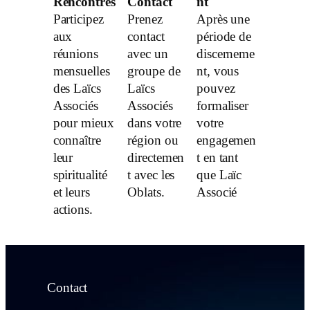
Rencontres
Contact
nt
Participez
Prenez
Après une
aux
contact
période de
réunions
avec un
discerneme
mensuelles
groupe de
nt, vous
des Laïcs
Laïcs
pouvez
Associés
Associés
formaliser
pour mieux
dans votre
votre
connaître
région ou
engagemen
leur
directemen
t en tant
spiritualité
t avec les
que Laïc
et leurs
Oblats.
Associé
actions.
Contact