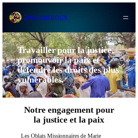
Skip
to
OMICAMEROUN
content
Travailler pour la justice,
promouvoir la paix et
défendre les droits des plus
vulnérables.
Notre engagement pour
la justice et la paix
Les Oblats Missionnaires de Marie