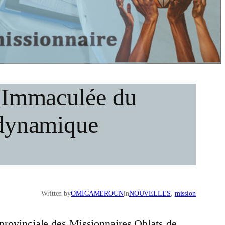
e Immaculée du
 dynamique
Written by
OMICAMEROUN
in
NOUVELLES
, 
mission
 provinciale des Missionnaires Oblats de