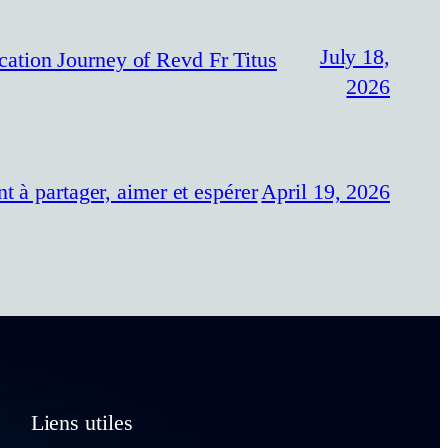
July 18,
n Journey of Revd Fr Titus
2026
t à partager, aimer et espérer
April 19, 2026
Liens utiles