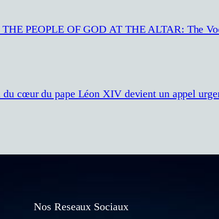
 PEOPLE OF GOD AT THE ALTAR: The Vocatio
cri du cœur du pape Léon XIV devient un appel urgen
Nos Reseaux Sociaux