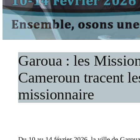
Garoua : les Missio
Cameroun tracent le
missionnaire
Du 10 au 14 février 2026, la ville de Garoua