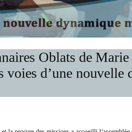
nnaires Oblats de Mari
s voies d’une nouvelle
 et la procure des missions a accueilli l’assemblée