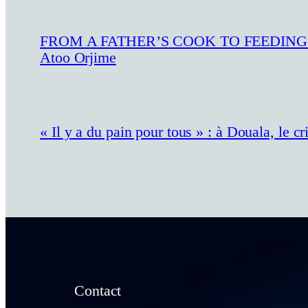
FROM A FATHER’S COOK TO FEEDING THE
Atoo Orjime
« Il y a du pain pour tous » : à Douala, le 
Contact