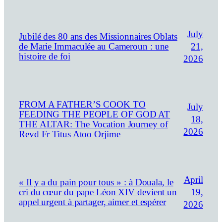
July
Jubilé des 80 ans des Missionnaires Oblats
21,
de Marie Immaculée au Cameroun : une
histoire de foi
2026
FROM A FATHER’S COOK TO
July
FEEDING THE PEOPLE OF GOD AT
18,
THE ALTAR: The Vocation Journey of
2026
Revd Fr Titus Atoo Orjime
April
« Il y a du pain pour tous » : à Douala, le
19,
cri du cœur du pape Léon XIV devient un
appel urgent à partager, aimer et espérer
2026