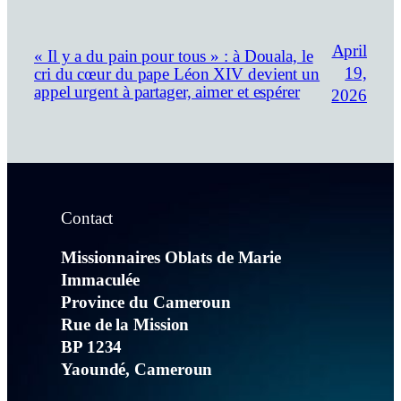
April
« Il y a du pain pour tous » : à Douala, le
19,
cri du cœur du pape Léon XIV devient un
appel urgent à partager, aimer et espérer
2026
Contact
Missionnaires Oblats de Marie
Immaculée
Province du Cameroun
Rue de la Mission
BP 1234
Yaoundé, Cameroun