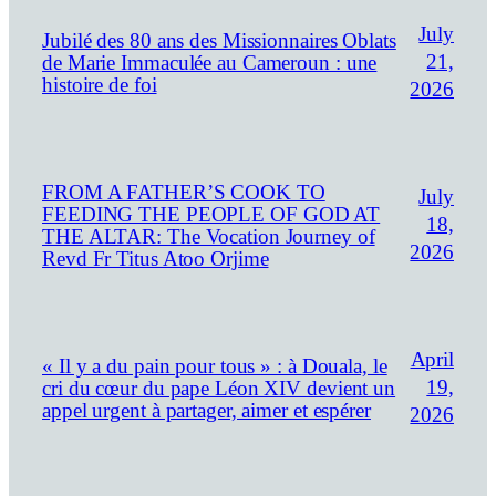
July
Jubilé des 80 ans des Missionnaires Oblats
21,
de Marie Immaculée au Cameroun : une
histoire de foi
2026
FROM A FATHER’S COOK TO
July
FEEDING THE PEOPLE OF GOD AT
18,
THE ALTAR: The Vocation Journey of
2026
Revd Fr Titus Atoo Orjime
April
« Il y a du pain pour tous » : à Douala, le
19,
cri du cœur du pape Léon XIV devient un
appel urgent à partager, aimer et espérer
2026