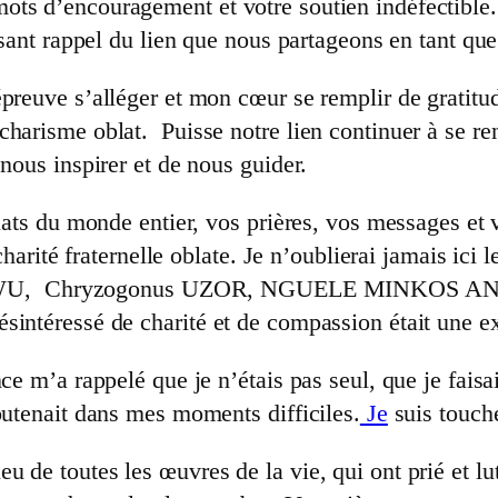
ts d’encouragement et votre soutien indéfectible. V
ssant rappel du lien que nous partageons en tant que 
preuve s’alléger et mon cœur se remplir de gratitude
charisme oblat. Puisse notre lien continuer à se r
nous inspirer et de nous guider.
blats du monde entier, vos prières, vos messages et 
 charité fraternelle oblate. Je n’oublierai jamais ic
KWU, Chryzogonus UZOR, NGUELE MINKOS AN
intéressé de charité et de compassion était une ex
nce m’a rappelé que je n’étais pas seul, que je fais
outenait dans mes moments difficiles.
Je
suis touché
 de toutes les œuvres de la vie, qui ont prié et lu