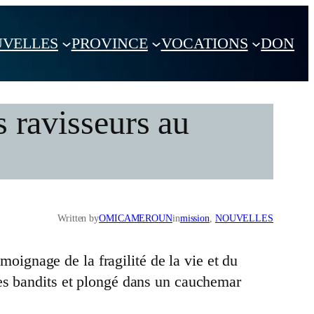
VELLES
PROVINCE
VOCATIONS
DON
s ravisseurs au
Written by
OMICAMEROUN
in
mission
, 
NOUVELLES
gnage de la fragilité de la vie et du
des bandits et plongé dans un cauchemar