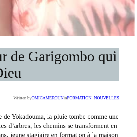
eur de Garigombo qui
Dieu
Written by
OMICAMEROUN
in
FORMATION
, 
NOUVELLES
èse de Yokadouma, la pluie tombe comme une
lles d’arbres, les chemins se transforment en
ans, jeune stagiaire en formation à la maison