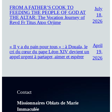
FROM A FATHER’S COOK TO
July
FEEDING THE PEOPLE OF GOD AT
18,
THE ALTAR: The Vocation Journey of
2026
Revd Fr Titus Atoo Orjime
April
« Il y a du pain pour tous » : à Douala, le
19,
cri du cœur du pape Léon XIV devient un
appel urgent à partager, aimer et espérer
2026
Contact
Missionnaires Oblats de Marie
Immaculée