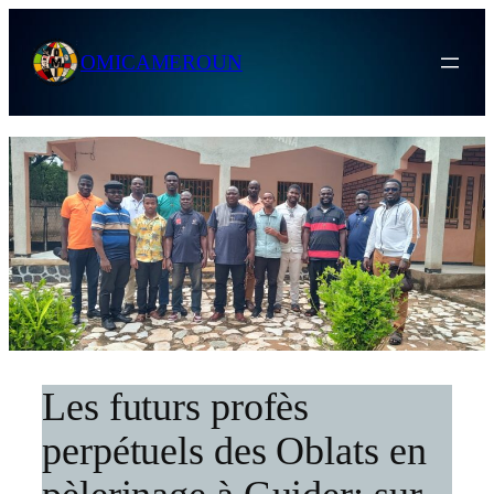
Skip
to
OMICAMEROUN
content
Les futurs profès
perpétuels des Oblats en