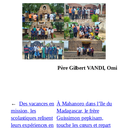
Père Gilbert VANDI, Omi
←
Des vacances en
À Mahanoro dans l’île du
mission, les
Madagascar, le frère
scolastiques relisent
Guissimon pepkisam,
leurs expériences en
touche les cœurs et repart