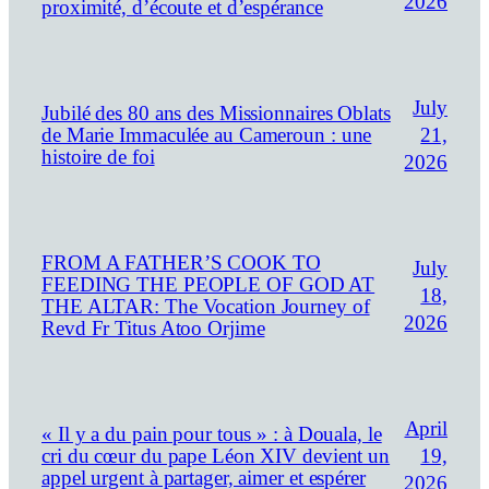
2026
proximité, d’écoute et d’espérance
July
Jubilé des 80 ans des Missionnaires Oblats
21,
de Marie Immaculée au Cameroun : une
histoire de foi
2026
FROM A FATHER’S COOK TO
July
FEEDING THE PEOPLE OF GOD AT
18,
THE ALTAR: The Vocation Journey of
2026
Revd Fr Titus Atoo Orjime
April
« Il y a du pain pour tous » : à Douala, le
19,
cri du cœur du pape Léon XIV devient un
appel urgent à partager, aimer et espérer
2026