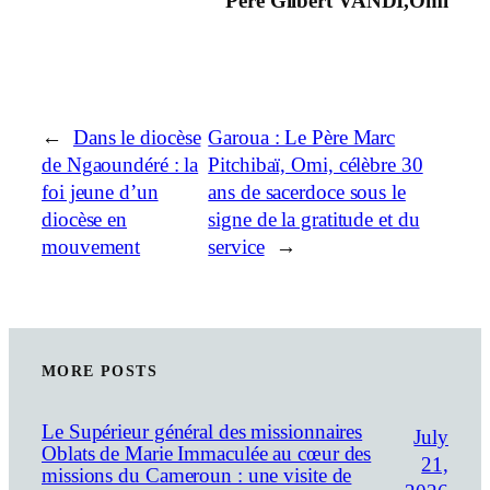
Père Gilbert VANDI,Omi
←
Dans le diocèse
Garoua : Le Père Marc
de Ngaoundéré : la
Pitchibaï, Omi, célèbre 30
foi jeune d’un
ans de sacerdoce sous le
diocèse en
signe de la gratitude et du
mouvement
service
→
MORE POSTS
Le Supérieur général des missionnaires
July
Oblats de Marie Immaculée au cœur des
21,
missions du Cameroun : une visite de