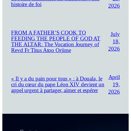
histoire de foi
2026
FROM A FATHER’S COOK TO
July
FEEDING THE PEOPLE OF GOD AT
18,
THE ALTAR: The Vocation Journey of
2026
Revd Fr Titus Atoo Orjime
April
« Il y a du pain pour tous » : à Douala, le
19,
cri du cœur du pape Léon XIV devient un
appel urgent à partager, aimer et espérer
2026