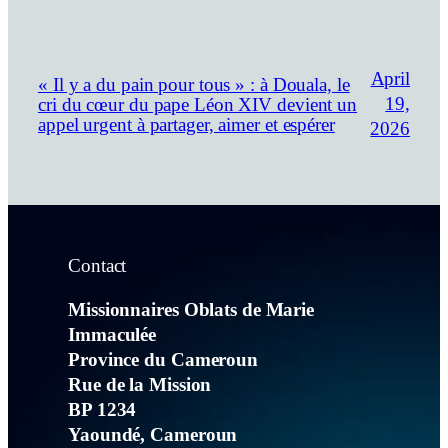
April
« Il y a du pain pour tous » : à Douala, le
19,
cri du cœur du pape Léon XIV devient un
appel urgent à partager, aimer et espérer
2026
Contact
Missionnaires Oblats de Marie
Immaculée
Province du Cameroun
Rue de la Mission
BP 1234
Yaoundé, Cameroun