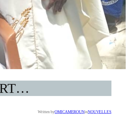
ORT…
Written by
OMICAMEROUN
in
NOUVELLES