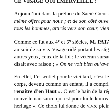
CE VISAGE QUI EMERVEILLE !
Aujourd’hui dans la préface du Sacré Cœur d
même offert pour nous ; et de son côté ouvert 
tous les hommes, attirés vers son cœur, vien
e
e
Comme ce fut aux 4
et 5
siècles,
M. PAT
au soir de sa vie. Visage ridé portant les s
autres yeux, ceux de la foi ; le vétéran surs
disait avec raison ;
« On ne voit bien qu’avec
En effet, l’essentiel pour le vieillard, c’est
corps, devenu comme un enfant, il a compris
renaitre d’en Haut
». C’est le bain de la r
nouvelle naissance qui est pour lui le kairos 
héritage ». Ce choix lui donne de vivre plein