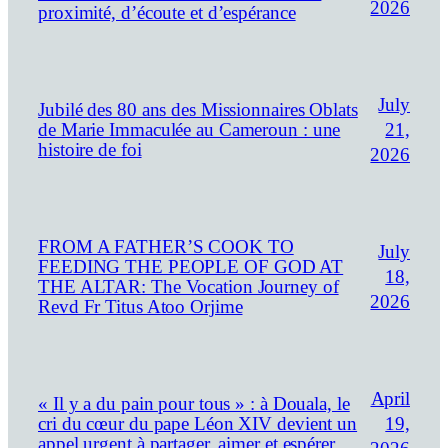
2026
proximité, d’écoute et d’espérance
July
Jubilé des 80 ans des Missionnaires Oblats
21,
de Marie Immaculée au Cameroun : une
histoire de foi
2026
FROM A FATHER’S COOK TO
July
FEEDING THE PEOPLE OF GOD AT
18,
THE ALTAR: The Vocation Journey of
2026
Revd Fr Titus Atoo Orjime
April
« Il y a du pain pour tous » : à Douala, le
19,
cri du cœur du pape Léon XIV devient un
appel urgent à partager, aimer et espérer