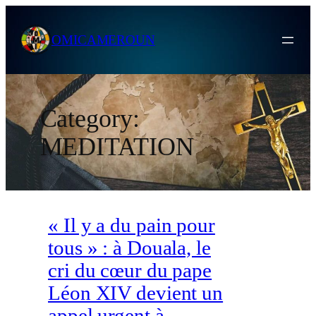
Skip
to
OMICAMEROUN
content
Category:
MEDITATION
« Il y a du pain pour
tous » : à Douala, le
cri du cœur du pape
Léon XIV devient un
appel urgent à