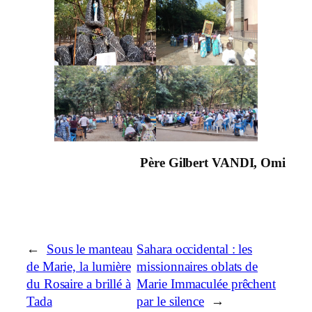
Père Gilbert VANDI, Omi
←
Sous le manteau
Sahara occidental : les
de Marie, la lumière
missionnaires oblats de
du Rosaire a brillé à
Marie Immaculée prêchent
Tada
par le silence
→