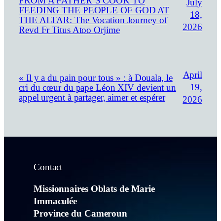
FROM A FATHER’S COOK TO
July
FEEDING THE PEOPLE OF GOD AT
18,
THE ALTAR: The Vocation Journey of
2026
Revd Fr Titus Atoo Orjime
April
« Il y a du pain pour tous » : à Douala, le
19,
cri du cœur du pape Léon XIV devient un
appel urgent à partager, aimer et espérer
2026
Contact
Missionnaires Oblats de Marie
Immaculée
Province du Cameroun