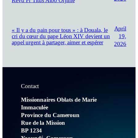
Revd Fr Titus Atoo Orjime
April
« Il y a du pain pour tous » : à Douala, le
19,
cri du cœur du pape Léon XIV devient un
appel urgent à partager, aimer et espérer
2026
Contact
Missionnaires Oblats de Marie
Immaculée
Province du Cameroun
Rue de la Mission
BP 1234