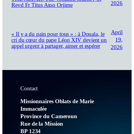
2026
Revd Fr Titus Atoo Orjime
April
« Il y a du pain pour tous » : à Douala, le
19,
cri du cœur du pape Léon XIV devient un
appel urgent à partager, aimer et espérer
2026
Contact
Missionnaires Oblats de Marie
Immaculée
Province du Cameroun
Rue de la Mission
BP 1234